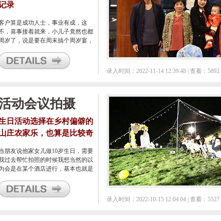
记录
客户算是成功人士，事业有成，这
不，喜事接着就来，小儿子竟然也都
周岁了，说是要在周末搞个周岁宴，
说是要让自己的客户们都来参与一
下，让我到时候去帮忙拍照记录下。
录入时间：2022-11-14 12:39:48 | 查看：5892
活动会议拍摄
生日活动选择在乡村偏僻的
山庄农家乐，也算是比较奇
特的了
当朋友说他家女儿做10岁生日，需要
我过去帮忙拍照的时候我想当然的以
为会是在某个酒店进行，基本也就是
大家齐聚，一起大吃一顿的形式，可
是真实情况却与我想的不同。
录入时间：2022-10-15 12:04:04 | 查看：5527