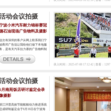
录入时间：2025-09-28 18:12:59 | 查看：1108
展了，所以在这个9月进行了第一届
的细胞器精准诊疗学术大会的召开。
活动会议拍摄
宁波小米汽车耐力锦标赛冠
德石油现场广告物料及摄影
摄像服务
这次有深圳的客户从网上联系我们宁
波甬邦广告说让我给他们做下本地服
务，是有关汽车拉力赛的广告物料制
作及现场的摄影摄像服务。好吧，外
地来宁波搞活动的好多都找到我来服
务，也是不错的。
录入时间：2025-07-08 17:12:42 | 查看：1297
活动会议拍摄
6月南苑饭店研讨鉴定会录
像摄影
浙江洋普高效节能船舶动力推进系统
总成研制鉴定会于6月16日在宁波海