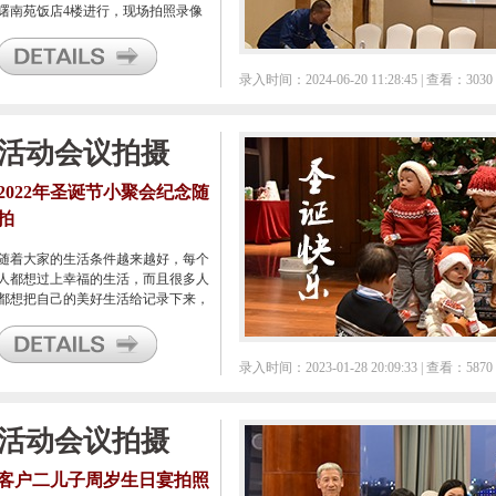
曙南苑饭店4楼进行，现场拍照录像
由我们宁波甬邦广告公司来实施。
录入时间：2024-06-20 11:28:45 | 查看：3030
活动会议拍摄
2022年圣诞节小聚会纪念随
拍
随着大家的生活条件越来越好，每个
人都想过上幸福的生活，而且很多人
都想把自己的美好生活给记录下来，
以做为留恋。手机当然是最方便的摄
影摄像方式，可是如果说是比较重要
的节点，需要好好的保留在电脑里，
录入时间：2023-01-28 20:09:33 | 查看：5870
很多人还是希望能用相机来达成，毕
竟电脑上看手机的画质目前来说还是
够呛的。
活动会议拍摄
客户二儿子周岁生日宴拍照