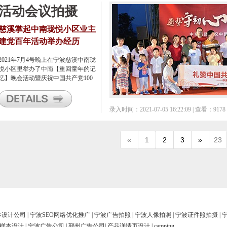
活动会议拍摄
慈溪掌起中南珑悦小区业主
建党百年活动举办经历
2021年7月4号晚上在宁波慈溪中南珑
悦小区里举办了中南【重回童年的记
忆】晚会活动暨庆祝中国共产党100
周年活动。我们宁波甬邦广告公司有
幸作为活动搭建方及晚会摄影方参与
了该活动。
录入时间：2021-07-05 16:22:09 | 查看：9178
«
1
2
3
»
23
本设计公司
|
宁波SEO网络优化推广
|
宁波广告拍照
|
宁波人像拍照
|
宁波证件照拍摄
|
样本设计
|
宁波广告公司
|
鄞州广告公司
|
产品详情页设计
|
camping