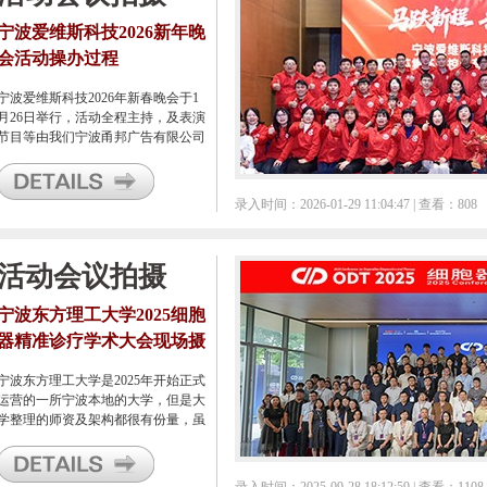
宁波爱维斯科技2026新年晚
会活动操办过程
宁波爱维斯科技2026年新春晚会于1
月26日举行，活动全程主持，及表演
节目等由我们宁波甬邦广告有限公司
全程安排承接。
录入时间：2026-01-29 11:04:47 | 查看：808
活动会议拍摄
宁波东方理工大学2025细胞
器精准诊疗学术大会现场摄
影
宁波东方理工大学是2025年开始正式
运营的一所宁波本地的大学，但是大
学整理的师资及架构都很有份量，虽
然是刚开始第一批招生，但是研究方
面却已经早已进行，课题小组即便是
才组建不久，就已经有可以交流的进