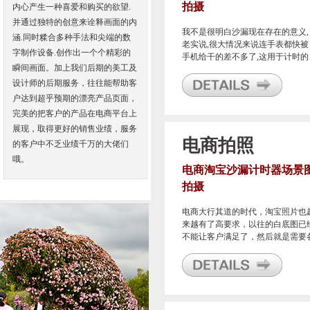
拍摄
内心产生一种喜爱和购买的欲望.
并通过独特的创意来诠释画面的内
我不是很明白沙漏现在存在的意义,
涵.同时糅合多种手法和尖端的数
老实说,很大情况来说连手表都快被
字制作设备.创作出一个个精彩的
手机给干的差不多了,这用于计时的
瞬间画面。加上我们后期的美工及
沙漏还有啥存在的必要?就为了作为
一个摆设?难道干干净净的桌面它不
设计师的后期服务，往往能帮助客
香吗?
户达到超乎预期的漂亮产品页面，
完美的把客户的产品在电商平台上
展现，取得更好的销售业绩，服务
电商拍照
的客户中不乏业绩千万的大佬们
哦。
电商淘宝沙漏计时器场景
拍摄
电商大行其道的时代，淘宝照片也
来越有了高要求，以往的白底图已
不能让客户满足了，然后就是需要
种场景图片来力求很好的展示自己
产品，全方位的让人了解。