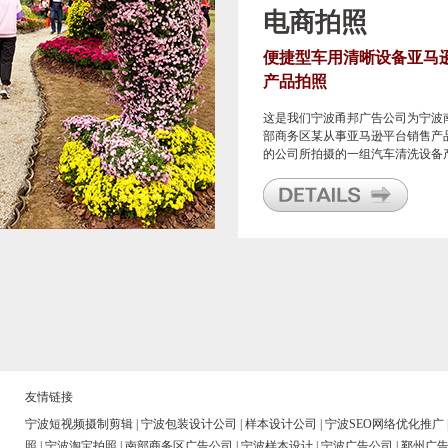
电商拍照
便捷型车用清晰设备亚马
产品拍照
这是我们宁波甬邦广告公司为宁波
部商务区某从事亚马逊平台销售产
的公司所拍摄的一组汽车清洗设备
品照片，供该公司在亚马逊平台上
用。
友情链接
宁波短视频摄制剪辑
|
宁波包装设计公司
|
样本设计公司
|
宁波SEO网络优化推广
照
|
宁波淘宝拍照
|
南部商务区广告公司
|
宁波样本设计
|
宁波广告公司
|
鄞州广