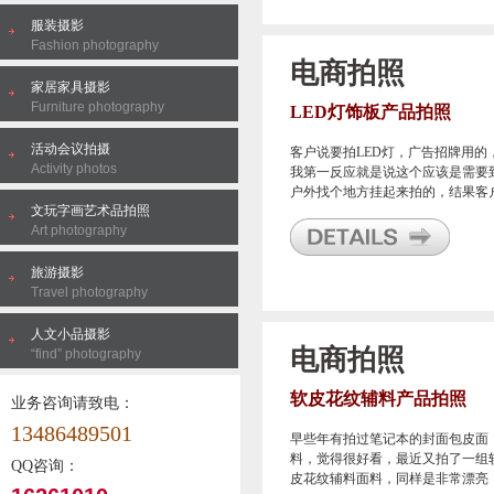
服装摄影
Fashion photography
电商拍照
家居家具摄影
Furniture photography
LED灯饰板产品拍照
活动会议拍摄
客户说要拍LED灯，广告招牌用的
Activity photos
我第一反应就是说这个应该是需要
户外找个地方挂起来拍的，结果客
文玩字画艺术品拍照
说不用，就户内拍下就行，我很疑
Art photography
惑，那就等客户来了再说吧。
旅游摄影
Travel photography
人文小品摄影
电商拍照
“find” photography
软皮花纹辅料产品拍照
业务咨询请致电：
13486489501
早些年有拍过笔记本的封面包皮面
料，觉得很好看，最近又拍了一组
QQ咨询：
皮花纹辅料面料，同样是非常漂亮