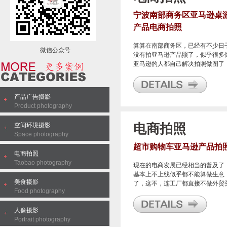
宁波南部商务区亚马逊桌
产品电商拍照
算算在南部商务区，已经有不少日
微信公众号
没有拍亚马逊产品照了，似乎很多
亚马逊的人都自己解决拍照做图了
毕竟现在的人动手能力都很强，很
有以前那种流水线上螺丝钉的人了
当然了，如果做大了的话，也是可
产品广告摄影
招美工自己来拍照并做图的。总之
Product photography
之前一度火热的亚马逊产品拍照需
在我这里萎缩了不少。
空间环境摄影
电商拍照
Space photography
超市购物车亚马逊产品拍
电商拍照
Taobao photography
现在的电商发展已经相当的普及了
基本上不上线似乎都不能算做生意
美食摄影
了，这不，连工厂都直接不做外贸
Food photography
卖批发了，都开始直接在线销售了
人像摄影
Portrait photography