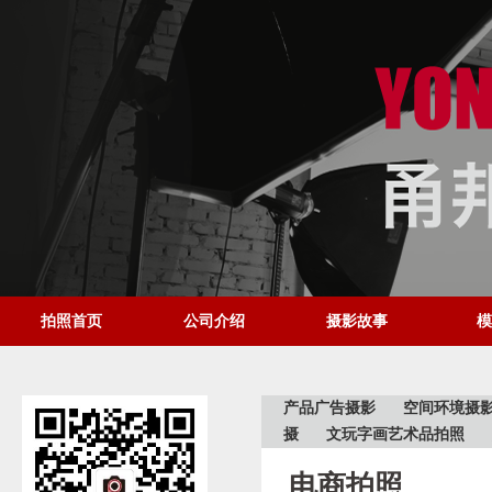
拍照首页
公司介绍
摄影故事
模
产品广告摄影
空间环境摄
摄
文玩字画艺术品拍照
电商拍照