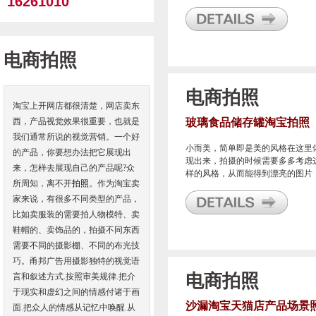
16261010
纹路非常的好，视觉跟手感都很漂
亮，客户说有些花纹都被LV所采
用，用于其包包等的面料使用，这
明好看的东西总是会被大牌看中的
是金子总是会发光的。
电商拍照
电商拍照
淘宝上开网店都很清楚，网店卖东
西，产品视觉效果很重要，也就是
玻璃食品储存罐淘宝拍照
我们通常所说的视觉营销。一个好
小而美，简单即是美的风格在这里
的产品，你要想办法把它展现出
现出来，拍摄的时候需要多多考虑
来，怎样去展现自己的产品呢?众
样的风格，从而能得到漂亮的图片
所周知，离不开
拍照
。作为淘宝卖
也就是小场景图片怎么处理，这里
家来说，有很多不同类型的产品，
2色不同的底色做背景，给产品搭
了一个漂亮的平台。
比如卖服装的需要拍人物模特、卖
鞋帽的、卖饰品的，拍摄不同东西
需要不同的摄影棚、不同的布光技
巧。甬邦广告用摄影独特的视觉语
电商拍照
言和叙述方式.按照审美规律.把介
于现实和虚幻之间的情感付诸于画
沙漏淘宝天猫店产品场景
面.把众人的情感从记忆中唤醒.从