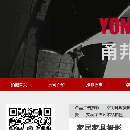
拍照首页
公司介绍
摄影故事
模
产品广告摄影
空间环境摄
摄
文玩字画艺术品拍照
家居家具摄影