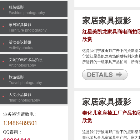
服装摄影
Fashion photography
家居家具摄影
家居家具摄影
Furniture photography
红星美凯龙家具商电商拍
欣赏
活动会议拍摄
Activity photos
这是我们宁波甬邦广告下的摄影部
宁波红星美凯龙商场的耐特利尔家
文玩字画艺术品拍照
所进行的一组家具产品拍照，所有
Art photography
片用于为该商家在宁波本土的老婆
主APP电商平台上做电商页面使用
旅游摄影
Travel photography
人文小品摄影
家居家具摄影
“find” photography
奉化儿童座椅工厂产品拍
业务咨询请致电：
欣赏
13486489501
QQ咨询：
这是我们宁波甬邦广告下的摄影部
奉化某从事儿童家具生产的厂家为