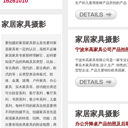
16261010
生产的儿童用座椅产品所拍的产品
照，供其美国客户从事样本设计使
用。
家居家具摄影
家居家具摄影
要拍摄好家居家具那么首先要对家
居家具有一定的认识，虽然不必像
宁波米高家具公司产品拍
家居家具专家那样理解它，起码要
宁波米高家具有限公司是一家专业
知道产品的风格及其类型，比如，
事实木家具研发,设计,生产, 销售的
有古典的，现代的，新古典的，欧
贸型企业, 产品主要销往欧美国家
式的等；从类型来说有板式、软
这是我们宁波甬邦广告公司为其所
体、金属、玻璃、户外家具、办公
行的一次家具产品拍照。
家具、实木家具等。按功能分类还
可分卧室系列、客厅系列，餐厅系
列，书房系列，青少年系列，儿童
系列。每种不同的家具自然是要用
家居家具摄影
不同的拍摄手法。拍摄家具首先是
表现家具的特质、结构、功能；其
办公升降桌产品拍照及后
次要表现各类家具的陈设氛围；再