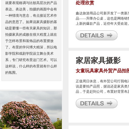
处理欣赏
就要表现格调与比较高层次的产品
表达。表达美，拍摄的画面中会有
鑫达旅游用品公司新开发了一类新
一种情境与意念，有点接近艺术作
品——升降办公桌，这也是网络销
品的意思了。如果说家具摄影的基
上新的爆款产品，近些年大受欢迎
础是要懂一些有关家具的知识，那
为了很好的开展销售，特意找到我
宁波甬邦广告公司来帮他们做整体
拍摄家具的成败在很大程度上就在
牌策划包装及设计等等。
于怎样布景和装饰品的布置摆放
了。布景的学问博大精深，所以电
影学院和戏剧学院设立舞台美术
家居家具摄影
系，专门研究布景这门艺术。可以
这样说，什么样的布景就有什么样
女童玩具家具外贸产品拍
的氛围。
正值周日休息，有外贸公司打我电
说是要拍产品照，据说还是家具类
品，于是赶到公司，布置好背景布
灯光静等客户到来，快速应对客户
需求是我们应该做到的基本点，也
有服务好每个客户，才能得到客户
满意。