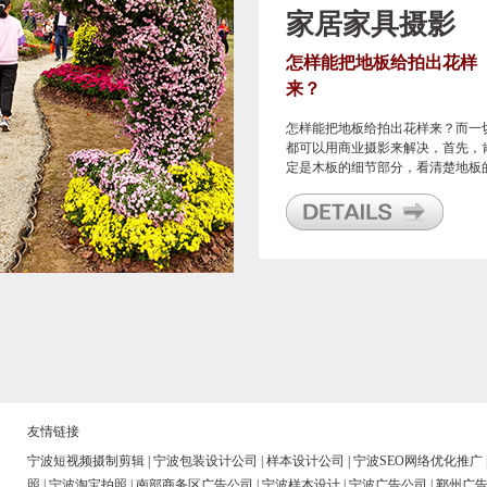
家居家具摄影
怎样能把地板给拍出花样
来？
怎样能把地板给拍出花样来？而一
都可以用商业摄影来解决，首先，
定是木板的细节部分，看清楚地板
花纹，当然你也可以后期标注尺寸
友情链接
宁波短视频摄制剪辑
|
宁波包装设计公司
|
样本设计公司
|
宁波SEO网络优化推广
照
|
宁波淘宝拍照
|
南部商务区广告公司
|
宁波样本设计
|
宁波广告公司
|
鄞州广