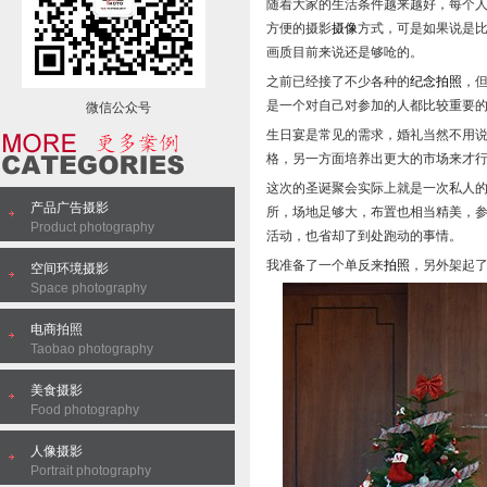
随着大家的生活条件越来越好，每个
方便的摄影
摄像
方式，可是如果说是
画质目前来说还是够呛的。
之前已经接了不少各种的
纪念
拍照
，
是一个对自己对参加的人都比较重要
微信公众号
生日宴是常见的需求，婚礼当然不用
格，另一方面培养出更大的市场来才
这次的圣诞聚会实际上就是一次私人
产品广告摄影
所，场地足够大，布置也相当精美，
Product photography
活动，也省却了到处跑动的事情。
我准备了一个单反来
拍照
，另外架起
空间环境摄影
Space photography
电商拍照
Taobao photography
美食摄影
Food photography
人像摄影
Portrait photography