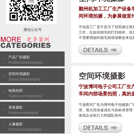
鄞州机加工工厂生产设备
间环境拍摄，为参展做宣
资料做素材
不知道工厂是不是为了拍照做过准
微信公众号
工作，比如说相关的打扫啥的，但
不需要我临时挑毛病现场整改来说
节约了不少时间，只需要找到自己
得好的角度进行拍照就行，这么好
天气，光线充足的情况下，连三脚
产品广告摄影
都不用，是一次比较轻松的车间环
Product photography
拍照。
空间环境摄影
空间环境摄影
Space photography
宁波博珂电子公司工厂生
电商拍照
车间内部场景拍照，真的
Taobao photography
一家优秀的音响生产商
宁波甬邦广告为博珂电子拍摄新厂
美食摄影
境，展示其快速成长与高标准管理
Food photography
体现企业执行力和团队协作。
人像摄影
Portrait photography