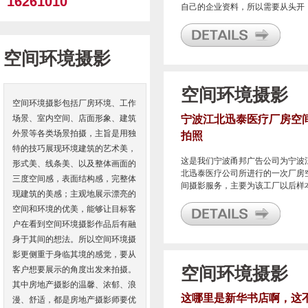
16261010
自己的企业资料，所以需要从头开
始，这其中就包括工厂内部的各个
面的照片拍摄。
空间环境摄影
空间环境摄影
空间环境摄影包括厂房环境、工作
场景、室内空间、店面形象、建筑
宁波江北迅泰医疗厂房空
外景等各类场景拍摄，主旨是用独
拍照
特的技巧展现环境建筑的艺术美，
这是我们宁波甬邦广告公司为宁波
形式美、线条美、以及整体画面的
北迅泰医疗公司所进行的一次厂房
三度空间感，表面结构感，完整体
间摄影服务，主要为该工厂以后样
现建筑的美感；主观地展示漂亮的
画册设计服务。
空间和环境的优美，能够让目标客
户在看到空间环境摄影作品后有融
身于其间的想法。所以空间环境摄
影更侧重于身临其境的感觉，要从
空间环境摄影
客户想要展示的角度出发来拍摄。
其中房地产摄影的温馨、浓郁、浪
这哪里是新华书店啊，这
漫、舒适，都是房地产摄影师要优