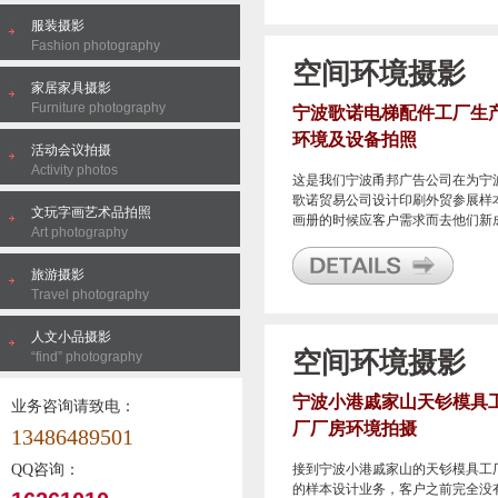
服装摄影
Fashion photography
空间环境摄影
家居家具摄影
Furniture photography
宁波歌诺电梯配件工厂生
环境及设备拍照
活动会议拍摄
Activity photos
这是我们宁波甬邦广告公司在为宁
歌诺贸易公司设计印刷外贸参展样
文玩字画艺术品拍照
画册的时候应客户需求而去他们新
Art photography
立不久的工厂所进行的一系列的工
生产环境及相关设备的拍照，所拍
旅游摄影
的图片用于本次样本画册使用。
Travel photography
人文小品摄影
空间环境摄影
“find” photography
宁波小港戚家山天钐模具
业务咨询请致电：
厂厂房环境拍摄
13486489501
QQ咨询：
接到宁波小港戚家山的天钐模具工
的样本设计业务，客户之前完全没