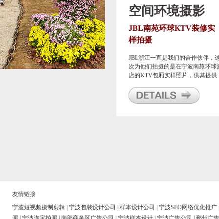
空间环境摄影
JBL南苑环球KTV装修实
样拍摄
JBL浙江一直是我们的合作伙伴，
次为他们拍摄的是在宁波南苑环球
店的KTV包厢实样照片，供其提供
给JBL总部归档宣传使用。
友情链接
宁波短视频摄制剪辑
|
宁波包装设计公司
|
样本设计公司
|
宁波SEO网络优化推广
照
|
宁波淘宝拍照
|
南部商务区广告公司
|
宁波样本设计
|
宁波广告公司
|
鄞州广