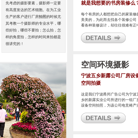
就是我想要的书房装修么
先考虑的摄影要素，摄影师一定要
有高度发达的艺术细胞。在为工业
每个有房的人都想把自己的家装修
生产的客户进行厂房
拍照
的时候尤
美美的，为此而去找各个装修公司
其考教一个摄影师的专业水平，哪
看各种装修设计，却往往很难有正
些好拍，哪些不要拍；怎么拍，怎
心窝的那种设计风，基本上都是中
中矩的装修风格，不能说有问题，
样的角度拍，怎样的时间来拍都是
是却总也不能打动自己。
很讲究的！
空间环境摄影
宁波五乡新露公司厂房设
空间拍摄
这是我们宁波甬邦广告公司为宁波
乡的新露实业公司所进行的一组厂
设备空间拍照，为该公司电竞椅产
做视频使用。