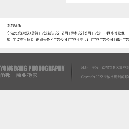
友情链接
宁波短视频摄制剪辑
|
宁波包装设计公司
|
样本设计公司
|
宁波SEO网络优化推广
照
|
宁波淘宝拍照
|
南部商务区广告公司
|
宁波样本设计
|
宁波广告公司
|
鄞州广
地址：宁波市南部商务区泰荟巷
Copyright 2022 宁波市鄞