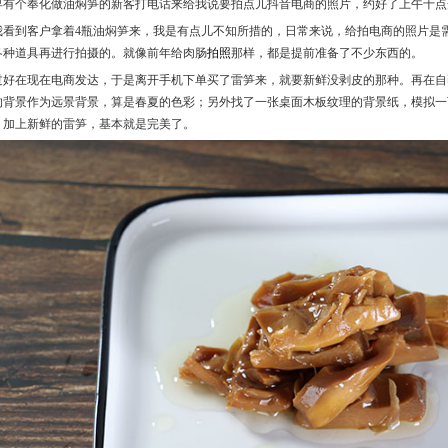
早有个奉化做油焖笋的新客打电话来给我说要拍点儿抖音电商的照片，约好了上午十点
我看到客户拿着4瓶油焖笋来，我是有点儿不知所措的，日常来说，给拍电商的照片是
各种道具再进行拍摄的。就像前年给肉肠
拍照
那样，都是提前准备了不少东西的。
过好在现在电商发达，于是离开手机下单买了雷笋来，就要新鲜没剥皮的那种。再在自
的背景作为远景背景，算是春夏的色彩；另外找了一张桌面木板纹理的背景纸，模拟一
，加上新鲜的雷笋，基本就是完美了。