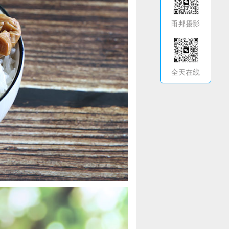
甬邦摄影
全天在线