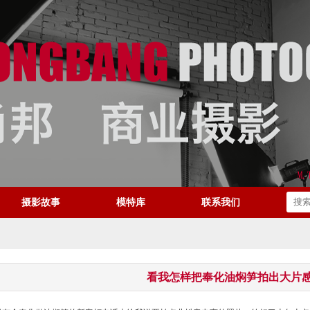
摄影故事
模特库
联系我们
看我怎样把奉化油焖笋拍出大片