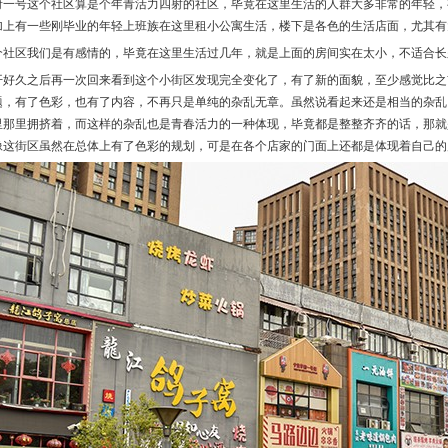
府一号这个社区算是个年青活力四射的社区，毕竟在这里生活的人群大多非常的年轻，
加上有一些刚毕业的年轻上班族在这里租小公寓生活，楼下是各色的生活店面，尤其有
个社区我们是有感情的，毕竟在这里生活过几年，就是上面的房间实在太小，不适合长
开好久之后再一次回来看到这个小街区发现完全变化了，有了新的面貌，至少感觉比之
题，有了色彩，也有了内容，不再只是单纯的杂乱无章。虽然说看起来还是相当的杂乱
里那里拥挤着，而这样的杂乱也是青春活力的一种体现，毕竟都是整整齐齐的话，那就
像这街区虽然在总体上有了色彩的规划，可是在各个店家的门面上还都是体现着自己的