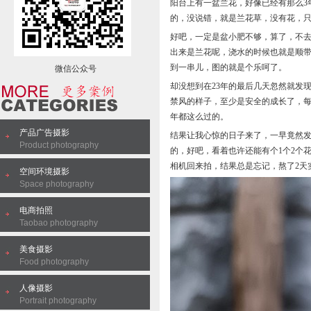
阳台上有一盆兰花，好像已经有那么3
的，没说错，就是兰花草，没有花，
好吧，一定是盆小肥不够，算了，不
出来是兰花呢，浇水的时候也就是顺带
到一串儿，图的就是个乐呵了。
微信公众号
却没想到在23年的最后几天忽然就发
禁风的样子，至少是安全的成长了，
年都这么过的。
产品广告摄影
结果让我心惊的日子来了，一早竟然发
Product photography
的，好吧，看着也许还能有个1个2个
相机回来拍，结果总是忘记，熬了2天
空间环境摄影
Space photography
电商拍照
Taobao photography
美食摄影
Food photography
人像摄影
Portrait photography